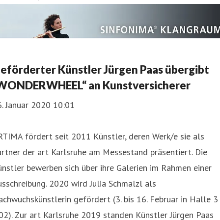
eförderter Künstler Jürgen Paas übergibt
WONDERWHEEL“ an Kunstversicherer
. Januar 2020 10:01
TIMA fördert seit 2011 Künstler, deren Werk/e sie als
rtner der art Karlsruhe am Messestand präsentiert. Die
nstler bewerben sich über ihre Galerien im Rahmen einer
sschreibung. 2020 wird Julia Schmalzl als
chwuchskünstlerin gefördert (3. bis 16. Februar in Halle 3 
2). Zur art Karlsruhe 2019 standen Künstler Jürgen Paas