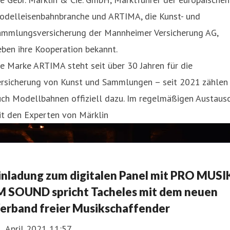
odelleisenbahnbranche und ARTIMA, die Kunst- und
ammlungsversicherung der Mannheimer Versicherung AG,
ben ihre Kooperation bekannt.
e Marke ARTIMA steht seit über 30 Jahren für die
ersicherung von Kunst und Sammlungen – seit 2021 zählen
uch Modellbahnen offiziell dazu. Im regelmäßigen Austaus
it den Experten von Märklin
inladung zum digitalen Panel mit PRO MUSI
M SOUND spricht Tacheles mit dem neuen
erband freier Musikschaffender
. April 2021 11:57