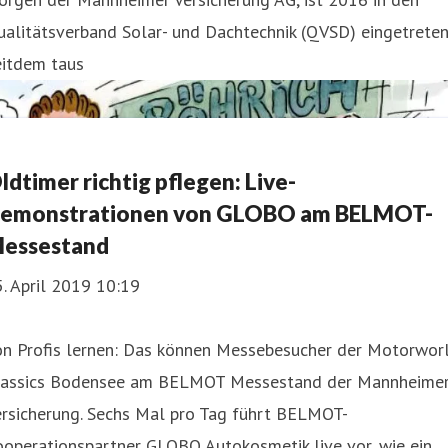
alitätsverband Solar- und Dachtechnik (QVSD) eingetreten
eitdem taus
ldtimer richtig pflegen: Live-
emonstrationen von GLOBO am BELMOT-
essestand
. April 2019 10:19
on Profis lernen: Das können Messebesucher der Motorwor
lassics Bodensee am BELMOT Messestand der Mannheime
ersicherung. Sechs Mal pro Tag führt BELMOT-
operationspartner GLOBO Autokosmetik live vor, wie ein