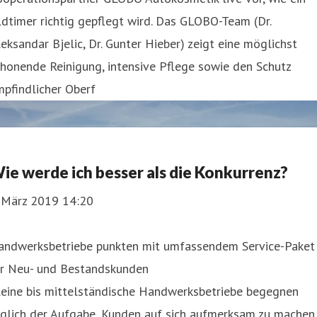
dtimer richtig gepflegt wird. Das GLOBO-Team (Dr.
eksandar Bjelic, Dr. Gunter Hieber) zeigt eine möglichst
honende Reinigung, intensive Pflege sowie den Schutz
pfindlicher Oberf
ie werde ich besser als die Konkurrenz?
. März 2019 14:20
andwerksbetriebe punkten mit umfassendem Service-Paket
ür Neu- und Bestandskunden
leine bis mittelständische Handwerksbetriebe begegnen
äglich der Aufgabe, Kunden auf sich aufmerksam zu machen