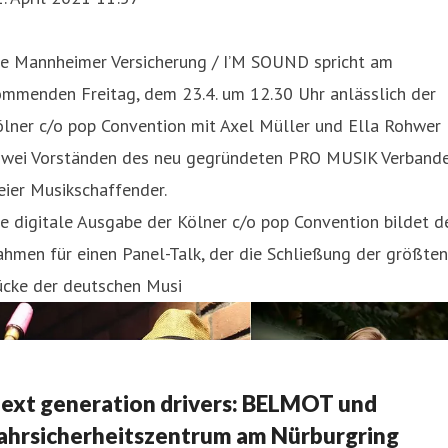
ie Mannheimer Versicherung / I’M SOUND spricht am
ommenden Freitag, dem 23.4. um 12.30 Uhr anlässlich der
ölner c/o pop Convention mit Axel Müller und Ella Rohwer
 zwei Vorständen des neu gegründeten PRO MUSIK Verband
eier Musikschaffender.
e digitale Ausgabe der Kölner c/o pop Convention bildet d
hmen für einen Panel-Talk, der die Schließung der größten
ücke der deutschen Musi
ext generation drivers: BELMOT und
ahrsicherheitszentrum am Nürburgring