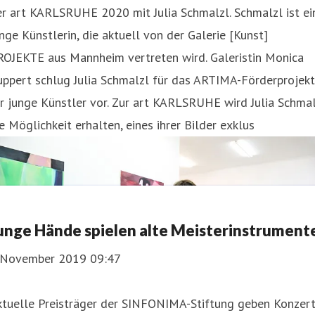
r art KARLSRUHE 2020 mit Julia Schmalzl. Schmalzl ist ei
nge Künstlerin, die aktuell von der Galerie [Kunst]
ROJEKTE aus Mannheim vertreten wird. Galeristin Monica
ppert schlug Julia Schmalzl für das ARTIMA-Förderprojekt
r junge Künstler vor. Zur art KARLSRUHE wird Julia Schma
e Möglichkeit erhalten, eines ihrer Bilder exklus
unge Hände spielen alte Meisterinstrument
. November 2019 09:47
ktuelle Preisträger der SINFONIMA-Stiftung geben Konzer