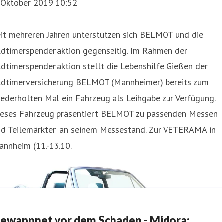
. Oktober 2019 10:52
eit mehreren Jahren unterstützen sich BELMOT und die
ldtimerspendenaktion gegenseitig. Im Rahmen der
dtimerspendenaktion stellt die Lebenshilfe Gießen der
ldtimerversicherung BELMOT (Mannheimer) bereits zum
ederholten Mal ein Fahrzeug als Leihgabe zur Verfügung.
ieses Fahrzeug präsentiert BELMOT zu passenden Messen
nd Teilemärkten an seinem Messestand. Zur VETERAMA in
annheim (11.-13.10.
ewappnet vor dem Schaden - Midora: