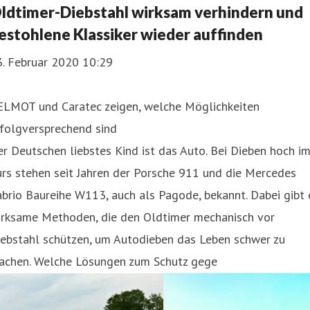
ldtimer-Diebstahl wirksam verhindern und
estohlene Klassiker wieder auffinden
3. Februar 2020 10:29
ELMOT und Caratec zeigen, welche Möglichkeiten
rfolgversprechend sind
r Deutschen liebstes Kind ist das Auto. Bei Dieben hoch i
rs stehen seit Jahren der Porsche 911 und die Mercedes
brio Baureihe W113, auch als Pagode, bekannt. Dabei gibt 
irksame Methoden, die den Oldtimer mechanisch vor
iebstahl schützen, um Autodieben das Leben schwer zu
achen. Welche Lösungen zum Schutz gege