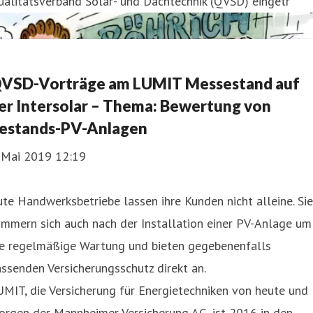
alitätsverband Solar- und Dachtechnik (QVSD) eingetr
VSD-Vorträge am LUMIT Messestand auf
er Intersolar – Thema: Bewertung von
estands-PV-Anlagen
. Mai 2019 12:19
te Handwerksbetriebe lassen ihre Kunden nicht alleine. Sie
mmern sich auch nach der Installation einer PV-Anlage um
ie regelmäßige Wartung und bieten gegebenenfalls
ssenden Versicherungsschutz direkt an.
MIT, die Versicherung für Energietechniken von heute und
orgen der Mannheimer Versicherung AG, ist 2016 in den