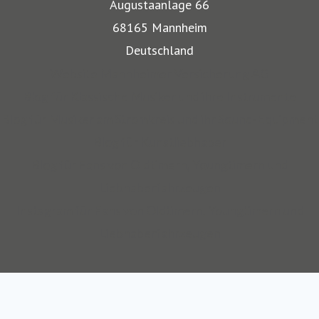
Augustaanlage 66
bestehen besondere Gefahren. Die Mitarbeiter der
68165 Mannheim
Mannheimer bieten dafür nicht nur optimalen
Deutschland
Versicherungsschutz, sondern beraten auch in allen
Website Mannheimer Versicherung AG
Sicherungsfragen, beispielsweise zu Verpackung,
Blog für Klassische Musiker und ihre Instrumente
Restaurierung und Transport.
Blog für Musiker am Stromkreis und ihr Sound-Equipment
Blog für Kunstliebhaber
Auch über 145 Jahre nach unserer Gründung, sind wir für
Blog für Fans von Oldtimern, Youngtimern und
unsere Kompetenz anerkannt: Die Mannheimer gehört zu
Liebhaberfahrzeugen
den zehn Top-Transportversicherern Deutschlands und ist
Instagram für Fans von Oldtimern, Youngtimern und
auch mit SINFONIMA und VALORIMA unter den deutschen
Liebhaberfahrzeugen
Marktführern.
Wir sind seit 2012 Teil des Continentale
Versicherungsverbundes auf Gegenseitigkeit.