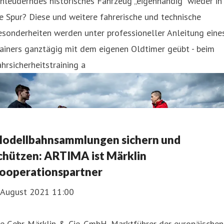
hleuderndes historisches Fahrzeug „eigenhändig“ wieder in
e Spur? Diese und weitere fahrerische und technische
sonderheiten werden unter professioneller Anleitung eine
ainers ganztägig mit dem eigenen Oldtimer geübt - beim
hrsicherheitstraining a
odellbahnsammlungen sichern und
chützen: ARTIMA ist Märklin
ooperationspartner
. August 2021 11:00
e Gebr. Märklin & Cie. GmbH, Marktführer der europäischen