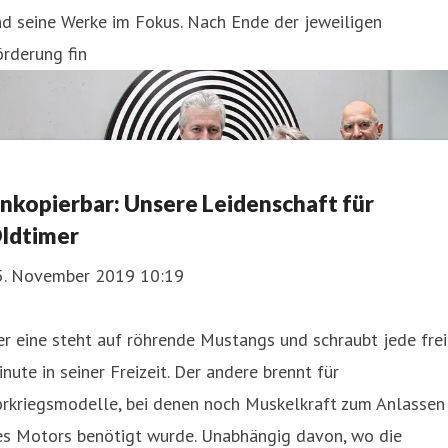
d seine Werke im Fokus. Nach Ende der jeweiligen
rderung fin
nkopierbar: Unsere Leidenschaft für
ldtimer
5. November 2019 10:19
r eine steht auf röhrende Mustangs und schraubt jede fre
nute in seiner Freizeit. Der andere brennt für
orkriegsmodelle, bei denen noch Muskelkraft zum Anlassen
es Motors benötigt wurde. Unabhängig davon, wo die